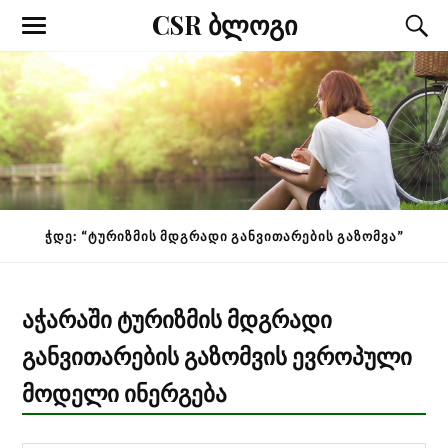
CSR ბლოგი
0
ᲭᲓᲔ: “ᲢᲣᲠᲘᲖᲛᲘᲡ ᲛᲓᲒᲠᲐᲓᲘ ᲒᲐᲜᲕᲘᲗᲐᲠᲔᲑᲘᲡ ᲒᲐᲖᲝᲛᲕᲐ”
აჭარაში ტურიზმის მდგრადი
განვითარების გაზომვის ევროპული
მოდელი ინერგება