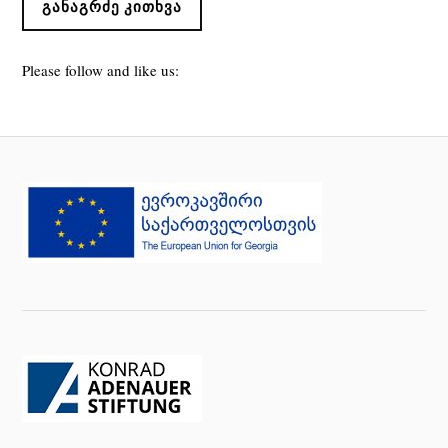
ᲒᲐᲜᲐᲒᲠᲫᲔ ᲙᲘᲗᲮᲕᲐ
Please follow and like us: