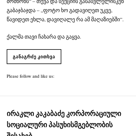
მომწონს“ – თქვა და სექციის გასასვლელისკენ
გაბაჯბაჯდა – „ფოტო ხო გადავიღეთ უკვე,
წავიდეთ ეხლა, დავიღალე რა ამ მაღაზიებში“.
ქალმა თავი ჩახარა და გაყვა.
ᲒᲐᲜᲐᲒᲠᲫᲔ ᲙᲘᲗᲮᲕᲐ
Please follow and like us:
ირაკლი კაკაბაძე კორპორაციული
სოციალური პასუხისმგებლობის
შესახებ