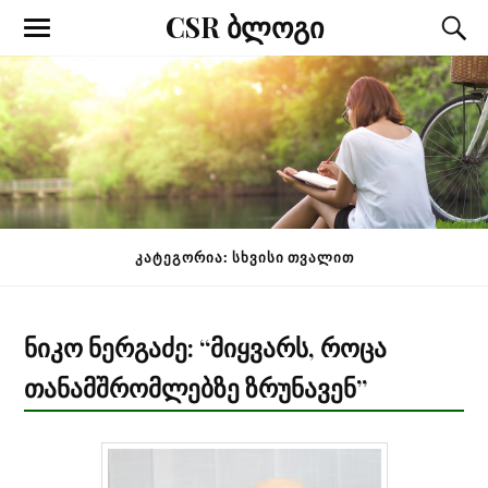
CSR ბლოგი
ᲙᲐᲢᲔᲒᲝᲠᲘᲐ: ᲡᲮᲕᲘᲡᲘ ᲗᲕᲐᲚᲘᲗ
ნიკო ნერგაძე: “მიყვარს, როცა
თანამშრომლებზე ზრუნავენ”