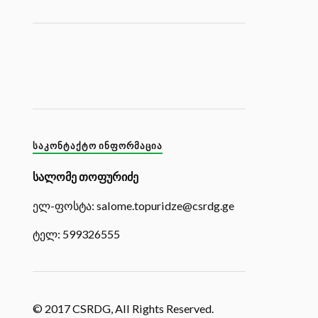
ᲡᲐᲙᲝᲜᲢᲐᲥᲢᲝ ᲘᲜᲤᲝᲠᲛᲐᲪᲘᲐ
სალომე თოფურიძე
ელ-ფოსტა: salome.topuridze@csrdg.ge
ტელ: 599326555
© 2017 CSRDG, All Rights Reserved.