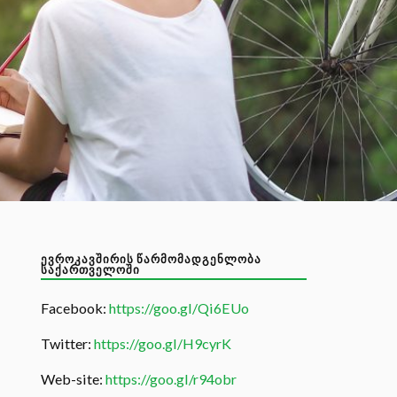
ᲔᲕᲠᲝᲙᲐᲕᲨᲘᲠᲘᲡ ᲬᲐᲠᲛᲝᲛᲐᲓᲒᲔᲜᲚᲝᲑᲐ
ᲡᲐᲥᲐᲠᲗᲕᲔᲚᲝᲨᲘ
Facebook:
https://goo.gl/Qi6EUo
Twitter:
https://goo.gl/H9cyrK
Web-site:
https://goo.gl/r94obr