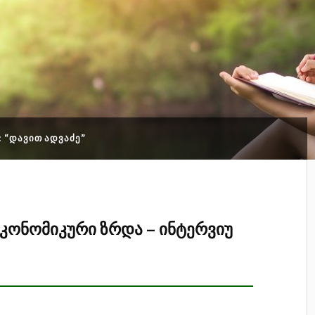
: “ᲓᲐᲕᲘᲗ ᲐᲓᲕᲐᲫᲔ”
კონომიკური ზრდა – ინტერვიუ