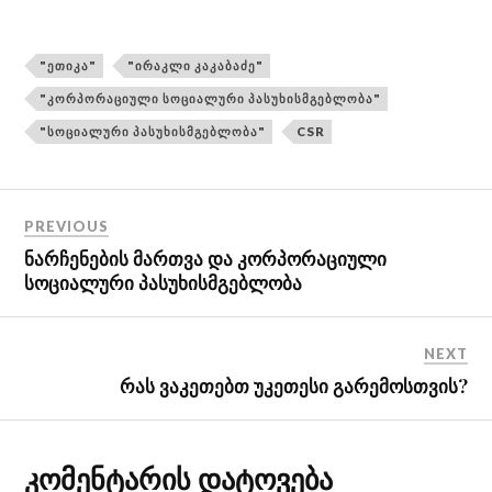
"ᲔᲗᲘᲙᲐ"
"ᲘᲠᲐᲙᲚᲘ ᲙᲐᲙᲐᲑᲐᲫᲔ"
"ᲙᲝᲠᲞᲝᲠᲐᲪᲘᲣᲚᲘ ᲡᲝᲪᲘᲐᲚᲣᲠᲘ ᲞᲐᲡᲣᲮᲘᲡᲛᲒᲔᲑᲚᲝᲑᲐ"
"ᲡᲝᲪᲘᲐᲚᲣᲠᲘ ᲞᲐᲡᲣᲮᲘᲡᲛᲒᲔᲑᲚᲝᲑᲐ"
CSR
PREVIOUS
ნარჩენების მართვა და კორპორაციული
სოციალური პასუხისმგებლობა
NEXT
რას ვაკეთებთ უკეთესი გარემოსთვის?
კომენტარის დატოვება