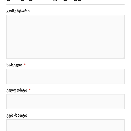
ᲙᲝᲛᲔᲜᲢᲐᲠᲘ
ᲡᲐᲮᲔᲚᲘ
*
ᲔᲚᲤᲝᲡᲢᲐ
*
ᲕᲔᲑ-ᲡᲐᲘᲢᲘ