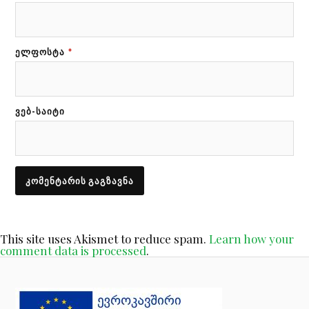
ᲔᲚᲤᲝᲡᲢᲐ
*
ᲕᲔᲑ-ᲡᲐᲘᲢᲘ
This site uses Akismet to reduce spam.
Learn how your
comment data is processed
.